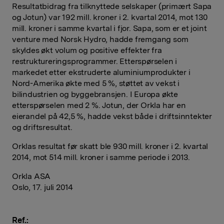
Resultatbidrag fra tilknyttede selskaper (primært Sapa
og Jotun) var 192 mill. kroner i 2. kvartal 2014, mot 130
mill. kroner i samme kvartal i fjor. Sapa, som er et joint
venture med Norsk Hydro, hadde fremgang som
skyldes økt volum og positive effekter fra
restrukturerings­programmer. Etterspørselen i
markedet etter ekstruderte aluminiumprodukter i
Nord-Amerika økte med 5 %, støttet av vekst i
bilindustrien og byggebransjen. I Europa økte
etterspørselen med 2 %. Jotun, der Orkla har en
eierandel på 42,5 %, hadde vekst både i driftsinntekter
og driftsresultat.
Orklas resultat før skatt ble 930 mill. kroner i 2. kvartal
2014, mot 514 mill. kroner i samme periode i 2013.
Orkla ASA
Oslo, 17. juli 2014
Ref.: