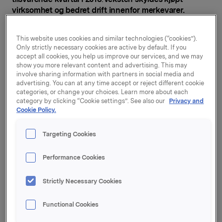
virksomhet og bedret drift innenfor merkevarer.
Driftsresultatet for Orklas merkevarevirksomhet ble
This website uses cookies and similar technologies (“cookies”).
704 mill. kroner i kvartalet, mot 584 mill. kroner i
Only strictly necessary cookies are active by default. If you
tilsvarende periode i 2013. Orkla Foods realiserte
accept all cookies, you help us improve our services, and we may
betydelige kostnadssynergier som følge av
show you more relevant content and advertising. This may
integreringen med Rieber & Søn. Også Orkla Home &
involve sharing information with partners in social media and
Personal, Orkla Food Ingredients og Orkla
advertising. You can at any time accept or reject different cookie
categories, or change your choices. Learn more about each
International kunne vise til resultatfremgang. Fortsatt
category by clicking “Cookie settings”. See also our
Privacy and
er det en utfordrende markedssituasjon for Orkla
Cookie Policy.
Confectionery & Snacks, men det var tegn til bedring
mot slutten av kvartalet.
Targeting Cookies
Orklas driftsinntekter i 2. kvartal var 8.459 mill. kroner,
mot 7.905 mill. kroner i tilsvarende kvartal i 2013.
Performance Cookies
Merkevarevirksomheten hadde driftsinntekter på
7.175 mill. kroner, og den organiske veksten var 0,9 % i
Strictly Necessary Cookies
kvartalet. Orkla Home & Personal, Orkla Food
Ingredients og Orkla International bidro til en positiv
Functional Cookies
salgsutvikling, mens Orkla Foods og Orkla