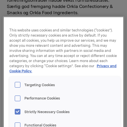
forretningsområder hadde vekst i driftsresultatet.
Særlig god fremgang hadde Orkla Confectionery &
Snacks og Orkla Food Ingredients.
I 3. kvartal kom 96 % av omsetningen fra
merkevarevirksomheten. Den organiske veksten i
This website uses cookies and similar technologies (“cookies”).
kvartalet var 0,4 %, og driftsinntektene endte på
Only strictly necessary cookies are active by default. If you
accept all cookies, you help us improve our services, and we may
7.200 mill. kroner. Orkla Confectionery & Snacks, Orkla
show you more relevant content and advertising. This may
Food Ingredients og Orkla Home & Personal bidro til
involve sharing information with partners in social media and
den positive salgsutviklingen, mens Orkla Foods og
advertising. You can at any time accept or reject different cookie
Orkla International hadde tilbakegang.
categories, or change your choices. Learn more about each
category by clicking “Cookie settings”. See also our
Privacy and
- For andre kvartal på rad oppnår vi omsetningsvekst
Cookie Policy.
innen merkevarer, til tross for hard konkurranse i våre
hjemmemarkeder. I tiden som kommer må vi imidlertid
Targeting Cookies
bruke enda større kraft på innovasjon og
merkevarebygging. Samtidig må vi legge til rette for et
Performance Cookies
tettere og bredere samarbeid med de nordiske
dagligvarekjedene, sier Orklas konsernsjef Peter A.
Strictly Necessary Cookies
Ruzicka.
Functional Cookies
Orkla har i kvartalet inngått avtale om kjøp av NP