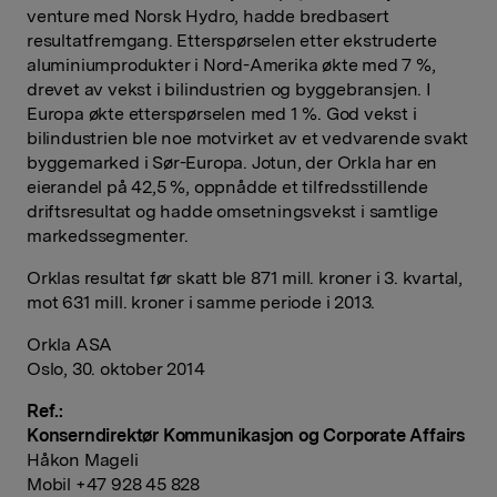
venture med Norsk Hydro, hadde bredbasert
resultatfremgang. Etterspørselen etter ekstruderte
aluminiumprodukter i Nord-Amerika økte med 7 %,
drevet av vekst i bilindustrien og byggebransjen. I
Europa økte etterspørselen med 1 %. God vekst i
bilindustrien ble noe motvirket av et vedvarende svakt
byggemarked i Sør-Europa. Jotun, der Orkla har en
eierandel på 42,5 %, oppnådde et tilfredsstillende
driftsresultat og hadde omsetningsvekst i samtlige
markedssegmenter.
Orklas resultat før skatt ble 871 mill. kroner i 3. kvartal,
mot 631 mill. kroner i samme periode i 2013.
Orkla ASA
Oslo, 30. oktober 2014
Ref.:
Konserndirektør Kommunikasjon og Corporate Affairs
Håkon Mageli
Mobil +47 928 45 828