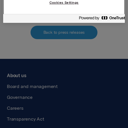
Attachments
Cookies Settings
Back to press releases
About us
Board and management
Governance
Careers
Transparency Act