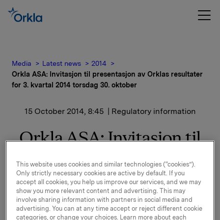
Media
Latest news
2014
Orkla ASA: Invitasjon til presentasjon av Orklas resultater
for 3. kvartal 2014 torsdag 30. oktober
15 October 2014, 8:45
| Regulatory information
Orkla ASA: Invitasjon til
presentasjon av Orklas
This website uses cookies and similar technologies (“cookies”).
resultater for 3. kvartal
Only strictly necessary cookies are active by default. If you
accept all cookies, you help us improve our services, and we may
2014 torsdag 30. oktober
show you more relevant content and advertising. This may
involve sharing information with partners in social media and
advertising. You can at any time accept or reject different cookie
categories, or change your choices. Learn more about each