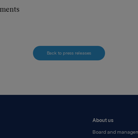
hments
Back to press releases
About us
Board and manage