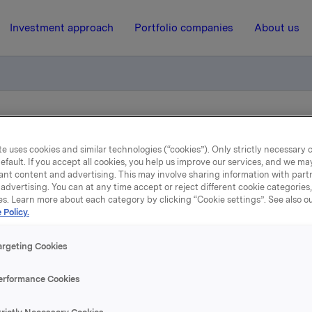
Investment approach
Portfolio companies
About us
liktig handel opsjoner
e uses cookies and similar technologies (“cookies”). Only strictly necessary 
efault. If you accept all cookies, you help us improve our services, and we m
ant content and advertising. This may involve sharing information with partn
18 June 2014, 8:45
| Regulatory information
advertising. You can at any time accept or reject different cookie categories
es. Learn more about each category by clicking “Cookie settings”. See also o
kla ASA: Meldepliktig han
 Policy.
opsjoner
argeting Cookies
erformance Cookies
øste 17. juni, under sitt tidligere opsjonsprogram for ledere, 7