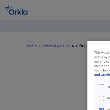
Media
Latest news
2014
Orkla ASA: Meldep
This websit
active by d
more relev
media and 
your choic
Or
and Cookie
T
P
Orkla innl