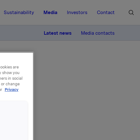
Sustainability
Media
Investors
Contact
MORE
Latest news
Media contacts
cookies are
ay show you
ers in social
, or change
ur
Privacy
del
0.000