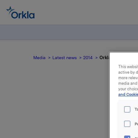
Media
Latest news
2014
Orkla ASA : Orkla 
This websit
active by d
more relev
media and 
your choic
O
and Cookie
t
T
P