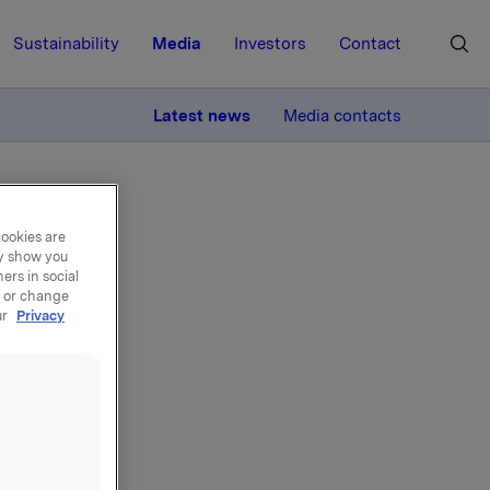
Sustainability
Media
Investors
Contact
MORE
Latest news
Media contacts
cookies are
ay show you
ers in social
, or change
ur
Privacy
er
ne