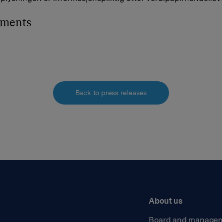
hments
Back to press releases
About us
Board and manage