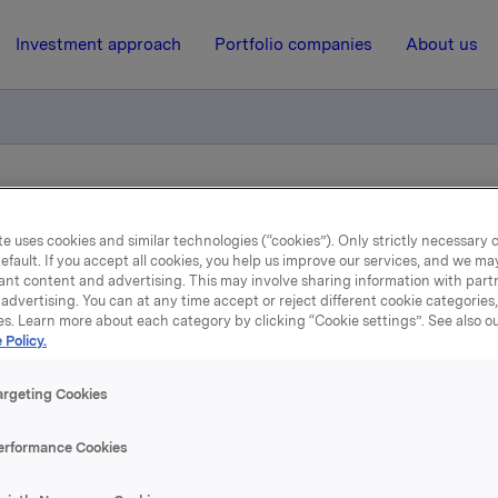
Investment approach
Portfolio companies
About us
iverksetter tilbakekjøpsprogram for egne aksjer
e uses cookies and similar technologies (“cookies”). Only strictly necessary 
efault. If you accept all cookies, you help us improve our services, and we m
ant content and advertising. This may involve sharing information with partn
3 November 2014, 12:17
| Regulatory information
advertising. You can at any time accept or reject different cookie categories
es. Learn more about each category by clicking “Cookie settings”. See also o
rkla ASA : Orkla iverksett
 Policy.
ilbakekjøpsprogram for eg
argeting Cookies
aksjer
erformance Cookies