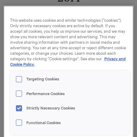
Sapa er et 50/50 joint venture mellom Norsk Hydro og
This website uses cookies and similar technologies (“cookies”).
Orkla og er verdensledende innenfor ekstruderte
Only strictly necessary cookies are active by default. If you
aluminiumløsninger. Joint venturet ble etablert 1.
accept all cookies, you help us improve our services, and we may
show you more relevant content and advertising. This may
september 2013 mellom Norsk Hydro ASAs
involve sharing information with partners in social media and
forretningsområde Ekstruderte Produkter og Orkla
advertising. You can at any time accept or reject different cookie
ASAs Sapa.
categories, or change your choices. Learn more about each
category by clicking “Cookie settings”. See also our
Privacy and
Underliggende EBIT for Sapa i 3.kvartal 2014 økte
Cookie Policy.
sammenlignet med 3. kvartal 2013.
Sapas annonserte restruktureringer følger plan og
Targeting Cookies
rapportert EBIT var påvirket av kostnader relatert til
dette.
Performance Cookies
Hovedtall - Sapa (100%)
Strictly Necessary Cookies
 NOK million   
Functional Cookies
 Proforma Q3 
 Q3 
2013 
2014 