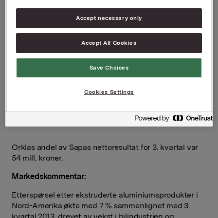
 Sales volume (1000 
 345 
 350 
Accept necessary only
tonnes) 
Accept All Cookies
 Revenues 
 10 798 
 11 603 
Save Choices
 Underlying EBITDA 
 328 
 492 
Cookies Settings
 Underlying EBIT 
 24 
 201 
 Reported EBIT 
 -1 985 
 198 
Orklas andel av Sapas nettoresultat for 3. kvartal var
54 mill. kroner.
Markedskommentar:
Etterspørsel etter ekstruderte aluminiumsprodukter i
Nord-Amerika økte med 7 % sammenlignet med 3.
kvartal 2013, drevet av vekst i bilindustrien og