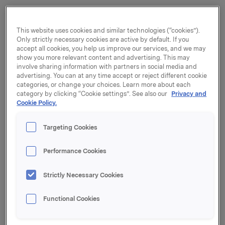
Driftsresultatet for Orklas merkevarevirksomhet økte
med 13 % til 655 mill. kroner i kvartalet.
This website uses cookies and similar technologies (“cookies”).
Orkla Foods realiserte betydelige kostnadssynergier
Only strictly necessary cookies are active by default. If you
accept all cookies, you help us improve our services, and we may
som følge av integreringen med Rieber & Søn, mens
show you more relevant content and advertising. This may
Orkla Confectionery & Snacks hadde tilbakegang i
involve sharing information with partners in social media and
driftsresultatet i kvartalet. Det var fremgang for Orkla
advertising. You can at any time accept or reject different cookie
Home & Personal og Orkla Food Ingredients. Orkla
categories, or change your choices. Learn more about each
Brands Russia hadde fortsatt negativt driftsresultat,
category by clicking “Cookie settings”. See also our
Privacy and
Cookie Policy.
men de øvrige virksomheter bidro til resultatfremgang
for Orkla International.
Targeting Cookies
Orklas merkevarevirksomhet hadde en omsetning på
6.970 mill. kroner, som tilsvarer en vekst på 17 %.
Performance Cookies
Veksten forklares av kjøpt virksomhet og positive
valutaomregningseffekter.
Strictly Necessary Cookies
- Isolert sett er jeg glad for resultatfremgangen i
kvartalet, men vår største utfordring er å skape
Functional Cookies
organisk omsetningsvekst. En rekke tiltak skal bidra
positivt til dette. Vi skal satse på færre og større
innovasjoner, og rette mer av ressursbruk og