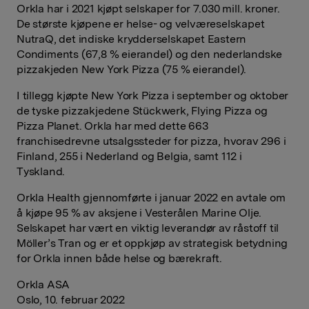
Orkla har i 2021 kjøpt selskaper for 7.030 mill. kroner.
De største kjøpene er helse- og velværeselskapet
NutraQ, det indiske krydderselskapet Eastern
Condiments (67,8 % eierandel) og den nederlandske
pizzakjeden New York Pizza (75 % eierandel).
I tillegg kjøpte New York Pizza i september og oktober
de tyske pizzakjedene Stückwerk, Flying Pizza og
Pizza Planet. Orkla har med dette
663
franchisedrevne utsalgssteder for pizza, hvorav 296 i
Finland, 255 i Nederland og Belgia, samt 112 i
Tyskland.
Orkla Health gjennomførte i januar 2022 en avtale om
å kjøpe 95 % av aksjene i Vesterålen Marine Olje.
Selskapet har vært en viktig leverandør av råstoff til
Möller’s Tran og er et oppkjøp av strategisk betydning
for Orkla innen både helse og bærekraft.
Orkla ASA
Oslo, 10. februar 2022