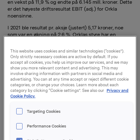
en vekst på 11,9 % og endte på 6.145 mill. kroner. Dette
er det høyeste driftsresultat EBIT (adj.) for Orkla
noensinne.
I 2021 ble resultat pr. aksje (justert) 5,17 kroner, noe
som var en økning på 2,6 %. Orklas styre har en
intensjon om å foreslå at utbyttet for regnskapsåret
2021 økes med 25 øre til 3,00 kroner pr. aksje. Ved
This website uses cookies and similar technologies (“cookies”).
årsskiftet hadde konsernet 21.423 ansatte samt 114
Only strictly necessary cookies are active by default. If you
fabrikker i 22 land.
accept all cookies, you help us improve our services, and we may
show you more relevant content and advertising. This may
involve sharing information with partners in social media and
-
Orklas merkevarevirksomhet hadde god
advertising. You can at any time accept or reject different cookie
inntektsvekst i 2021. Vi foretok flere strategisk viktige
categories, or change your choices. Learn more about each
oppkjøp og styrket våre posisjoner innen prioriterte
category by clicking “Cookie settings”. See also our
Privacy and
vekstområder som plantebaserte produkter,
Cookie Policy.
forbrukerhelse og «Out of Home». Orkla har etablert
en plattform for å skape bærekraftig, lønnsom vekst
Targeting Cookies
med god kontantstrøm som også muliggjør solid
utbytte for våre aksjonærer i årene som kommer,
sier
Performance Cookies
konsernsjef Jaan Ivar Semlitsch.