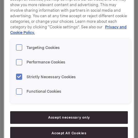
Orkla offentliggjør resultater for 1. kvartal 2022
show you more relevant content and advertising. This may
torsdag 5. mai 2022 kl. 07.00.
involve sharing information with partners in social media and
advertising. You can at any time accept or reject different cookie
Kvartalsrapporten og presentasjonsmaterialet blir
categories, or change your choices. Learn more about each
samtidig gjort tilgjengelig på
category by clicking “Cookie settings”. See also our
Privacy and
https://investors.orkla.com/English/norsk/nyhetsarkiv
.
Cookie Policy.
Presentasjon av resultatene holdes kl. 08.00 i
Targeting Cookies
Orklahuset i Drammensveien 149 på Skøyen i Oslo.
Presentasjonen, samt påfølgende Q&A, holdes på
Performance Cookies
engelsk og kan sees direkte via webcast på
https://investors.orkla.com
(direkte link:
Strictly Necessary Cookies
https://events.webcast.no/orkla-asa-
1/presentations/yVMiN2YavJkVNMeJy5LP
)
eller følges
Functional Cookies
på telefon:
Norge: +47 21 03 33 95
Internasjonalt: +44 (0) 20 3350 7550
Accept necessary only
Pinkode: 7442210#
Accept All Cookies