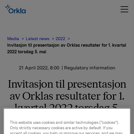
Media
Latest news
2022
Invitasjon til presentasjon av Orklas resultater for 1. kvartal
2022 torsdag 5. mai
21 April 2022, 8:00
| Regulatory information
Invitasjon til presentasjon
av Orklas resultater for 1.
kvartal 2022 torsdag 5.
mai
This website uses cookies and similar technologies (“cookies”).
Only strictly necessary cookies are active by default. If you
accept all cookies, you help us improve our services, and we may