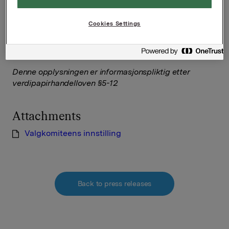
Direktør Investor Relations
Cookies Settings
Kari Lindtvedt
Tlf.: +47 95 07 51 14
Denne opplysningen er informasjonspliktig etter
verdipapirhandelloven §5-12
Attachments
Valgkomiteens innstilling
Back to press releases