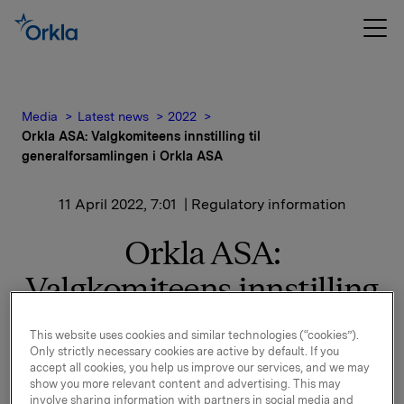
Media
Latest news
2022
Orkla ASA: Valgkomiteens innstilling til
generalforsamlingen i Orkla ASA
11 April 2022, 7:01
| Regulatory information
Orkla ASA:
Valgkomiteens innstilling
til generalforsamlingen i
This website uses cookies and similar technologies (“cookies”).
Orkla ASA
Only strictly necessary cookies are active by default. If you
accept all cookies, you help us improve our services, and we may
show you more relevant content and advertising. This may
involve sharing information with partners in social media and