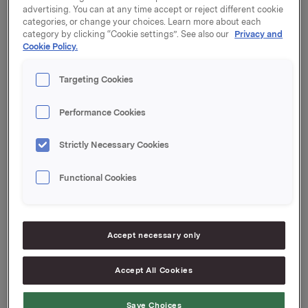
Valgkomiteen i Orkla ASA har avgitt sin innstilling
advertising. You can at any time accept or reject different cookie
vedrørende valg av aksjonærvalgte styremedlemmer
categories, or change your choices. Learn more about each
og varamedlem, valg av styreleder, valg av
category by clicking “Cookie settings”. See also our
Privacy and
medlemmer til og leder av valgkomiteen samt
Cookie Policy.
fastsettelse av honorarer. Innstillingen finnes
vedlagt, samt på www.newsweb.no og Orklas
Targeting Cookies
hjemmesider.
Performance Cookies
Orkla ASA
Oslo, 11. april 2022
Strictly Necessary Cookies
Functional Cookies
Ref.:
Konserndirektør, Kommunikasjon og Corporate Affairs
Accept necessary only
Håkon Mageli
Accept All Cookies
Tlf.: +47 92 84 58 28
Save Choices