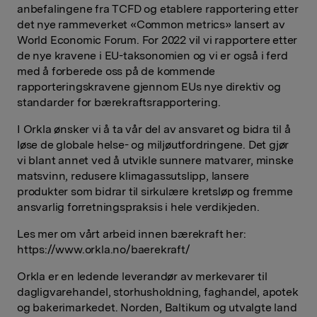
anbefalingene fra TCFD og etablere rapportering etter
det nye rammeverket «Common metrics» lansert av
World Economic Forum. For 2022 vil vi rapportere etter
de nye kravene i EU-taksonomien og vi er også i ferd
med å forberede oss på de kommende
rapporteringskravene gjennom EUs nye direktiv og
standarder for bærekraftsrapportering.
I Orkla ønsker vi å ta vår del av ansvaret og bidra til å
løse de globale helse- og miljøutfordringene. Det gjør
vi blant annet ved å utvikle sunnere matvarer, minske
matsvinn, redusere klimagassutslipp, lansere
produkter som bidrar til sirkulære kretsløp og fremme
ansvarlig forretningspraksis i hele verdikjeden.
Les mer om vårt arbeid innen bærekraft her:
https://www.orkla.no/baerekraft/
Orkla er en ledende leverandør av merkevarer til
dagligvarehandel, storhusholdning, faghandel, apotek
og bakerimarkedet. Norden, Baltikum og utvalgte land