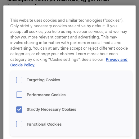
karakteren A.
De siste årene har det skjedd en rask utvikling i krav
This website uses cookies and similar technologies (“cookies”).
og forventninger til bærekraftsrapportering. Samtidig
Only strictly necessary cookies are active by default. If you
er det stor variasjon i hvilken informasjon selskaper
accept all cookies, you help us improve our services, and we may
show you more relevant content and advertising. This may
gir, og hvordan den presenteres. Rådgivning- og
involve sharing information with partners in social media and
analyseselskapet Position Green har nylig analysert
advertising. You can at any time accept or reject different cookie
rapporteringen til de hundre største selskapene på
categories, or change your choices. Learn more about each
Oslo Børs. Funnene presenteres i den ferske
category by clicking “Cookie settings”. See also our
Privacy and
Cookie Policy.
rapporten «Bærekraft på børs».
Alle selskapene som har blitt analysert, har blitt tildelt
Targeting Cookies
en totalkarakter på en skala fra A til F. Totalkarakteren
er basert på delkarakterer knyttet til ESG
Performance Cookies
(Environmental, Social and Governance, eller miljø,
sosiale forhold og styringsrutiner på norsk).
Strictly Necessary Cookies
Orkla har i år fått karakter A, noe som i følge Position
Greens karakterskala betyr «svært god rapportering i
Functional Cookies
tråd med beste praksis og standarder. Klar
redegjørelse for vesentlige temaer og relevante