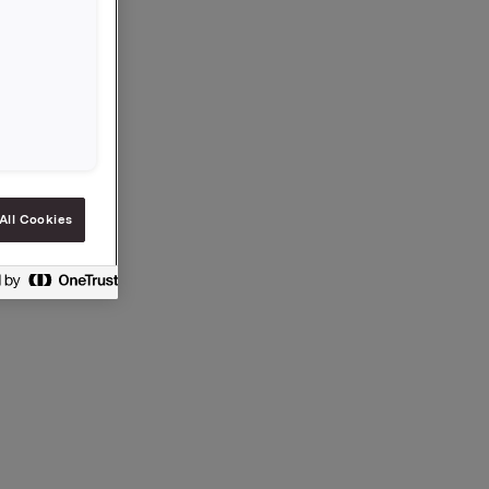
.
Erik
All Cookies