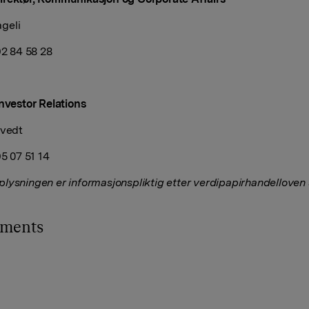
geli
92 84 58 28
Investor Relations
tvedt
95 07 51 14
lysningen er informasjonspliktig etter verdipapirhandelloven
hments