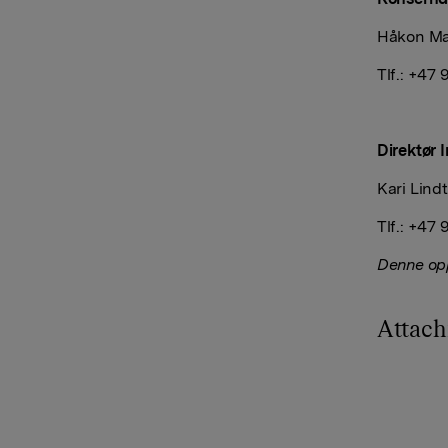
Håkon Ma
Tlf.: +47 
Direktør 
Kari Lind
Tlf.: +47 
Denne opp
Attac