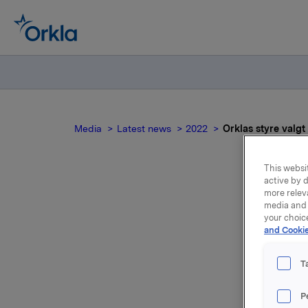
Media
Latest news
2022
Orklas styre valgt
This websit
active by d
more relev
media and 
your choic
and Cookie
Det ble i
T
Ingrid Jo
aksjonær
P