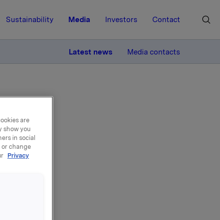
Sustainability
Media
Investors
Contact
MORE
Latest news
Media contacts
cookies are
ay show you
ers in social
, or change
ur
Privacy
 K. Selte,
Øvrige