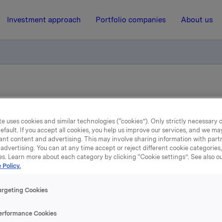
Investment approach
Portfolio companies
About us
e uses cookies and similar technologies (“cookies”). Only strictly necessary 
20 April 2022, 11:50
| Regulatory information
efault. If you accept all cookies, you help us improve our services, and we m
ant content and advertising. This may involve sharing information with partn
Orklas styre valgt
advertising. You can at any time accept or reject different cookie categories
es. Learn more about each category by clicking “Cookie settings”. See also o
 Policy.
 dag gjennomført ordinær generalforsamling i Orkla ASA. Nils
argeting Cookies
nasson Blank og Anders Kristiansen stilte ikke til gjenvalg. 
valgte styremedlemmene var på valg.
erformance Cookies