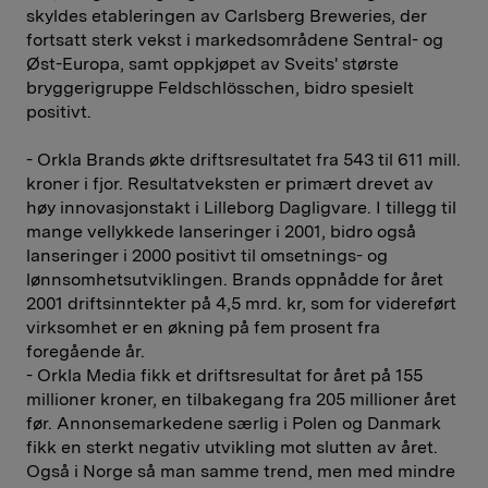
skyldes etableringen av Carlsberg Breweries, der
fortsatt sterk vekst i markedsområdene Sentral- og
Øst-Europa, samt oppkjøpet av Sveits' største
bryggerigruppe Feldschlösschen, bidro spesielt
positivt.
- Orkla Brands økte driftsresultatet fra 543 til 611 mill.
kroner i fjor. Resultatveksten er primært drevet av
høy innovasjonstakt i Lilleborg Dagligvare. I tillegg til
mange vellykkede lanseringer i 2001, bidro også
lanseringer i 2000 positivt til omsetnings- og
lønnsomhetsutviklingen. Brands oppnådde for året
2001 driftsinntekter på 4,5 mrd. kr, som for videreført
virksomhet er en økning på fem prosent fra
foregående år.
- Orkla Media fikk et driftsresultat for året på 155
millioner kroner, en tilbakegang fra 205 millioner året
før. Annonsemarkedene særlig i Polen og Danmark
fikk en sterkt negativ utvikling mot slutten av året.
Også i Norge så man samme trend, men med mindre